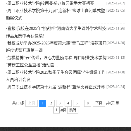
·
周口职业技术学院|校团委举办校园歌手大赛初赛
[2025-12-07]
·
周口职业技术学院第十九届“迎新杯”篮球比赛闭幕式暨
[2025-12-05]
颁奖仪式
·
喜报‖我校在2025年“挑战杯”河南省大学生课外学术科技
[2025-11-26]
作品竞赛中再获佳绩！
·
我校成功举办2025-2026年度第六期“青马工程”培养班开
[2025-11-20]
班仪式暨开班第一课
·
劳模精神“云”传递，匠心力量励青春-周口职业技术学院
[2025-11-13]
“劳模工匠公益直播”活动圆...
·
周口职业技术学院2025秋季学生会及团属学生组织工作
[2025-11-08]
人员培训会议
·
周口职业技术学院第十九届“迎新杯”篮球比赛正式开幕
[2025-10-24]
...
共151条
上页
1
2
3
4
5
8
下页
共8页
第
/8页
跳转