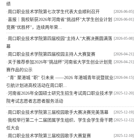
绩
·
周口职业技术学院第七次学生代表大会顺利召开
[2026-06-05]
·
喜报｜我校斩获2026年河南省“挑战杯”大学生创业计划
[2026-06-01]
竞赛“优胜杯”，连续两年荣...
·
周口职业技术学院第四届校园“主持人”大赛决赛圆满落
[2026-05-08]
幕
·
周口职业技术学院第四届校园主持人大赛复赛
[2026-04-21]
·
关于推荐参加2026年“挑战杯”河南省大学生创业计划竞
[2026-04-21]
赛作品的公示
·
"青" 聚港城 "职" 引未来 ——2026 年港城青年说暨就业
[2026-04-15]
引航计划进高校活动在周口职...
·
河南省2026年全国硕士研究生招生考试周口职业技术学
[2025-12-20]
院考试志愿者志愿者服务活动
·
周口职业技术学院第三届校园歌手大赛决赛完美落幕
[2025-12-19]
·
我校举行第二十二届团属学生组织、学生会学生骨干聘
[2025-12-12]
任大会
·
周口职业技术学院第三届校园歌手大赛复赛
[2025-12-10]